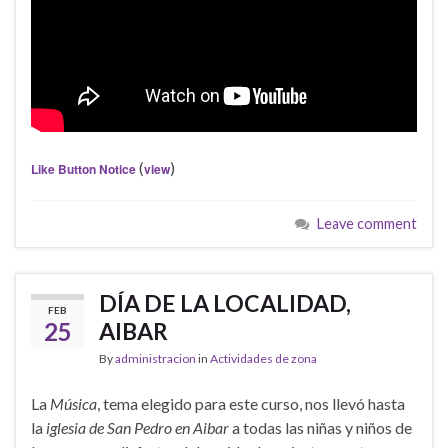
(
)
Like Button Notice
view
Leave comment
DÍA DE LA LOCALIDAD,
FEB
25
AIBAR
By
administracion
in
Actividades de zona
La
Música
, tema elegido para este curso, nos llevó hasta
la
iglesia de San Pedro en Aibar
a todas las niñas y niños de