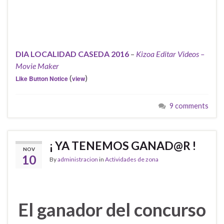
DIA LOCALIDAD CASEDA 2016
–
Kizoa Editar Videos –
Movie Maker
(
)
Like Button Notice
view
9 comments
¡ YA TENEMOS GANAD@R !
NOV
10
By
administracion
in
Actividades de zona
El ganador del concurso