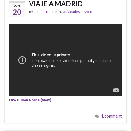
VIAJE A MADRID
JUN
20
By
administracion
in
Actividades de zona
(
)
Like Button Notice
view
1 comment