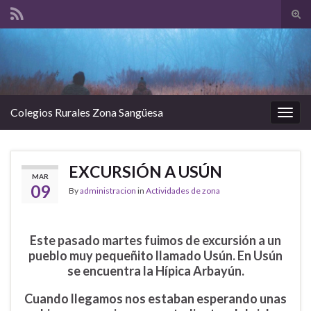
Tog
sear
Search for:
for
Colegios Rurales Zona Sangüesa
Togg
navig
EXCURSIÓN A USÚN
MAR
09
By
administracion
in
Actividades de zona
Este pasado martes fuimos de excursión a un
pueblo muy pequeñito llamado Usún. En Usún
se encuentra la Hípica Arbayún.
Cuando llegamos nos estaban esperando unas