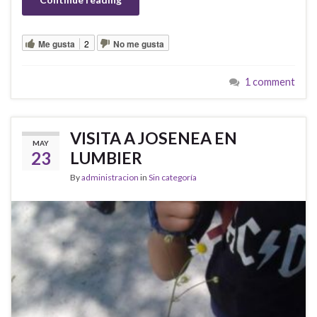
Me gusta
2
No me gusta
1 comment
VISITA A JOSENEA EN
MAY
23
LUMBIER
By
administracion
in
Sin categoría