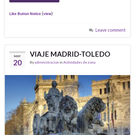
(
)
Like Button Notice
view
Leave comment
VIAJE MADRID-TOLEDO
MAY
20
By
administracion
in
Actividades de zona