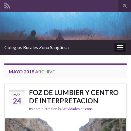
Tog
sear
Search for:
for
Colegios Rurales Zona Sangüesa
Togg
navig
MAYO 2018
ARCHIVE
FOZ DE LUMBIER Y CENTRO
MAY
24
DE INTERPRETACION
By
administracion
in
Actividades de zona