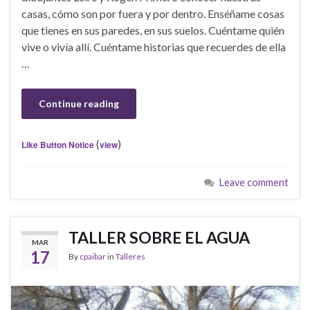
casas, cómo son por fuera y por dentro. Enséñame cosas
que tienes en sus paredes, en sus suelos. Cuéntame quién
vive o vivía allí. Cuéntame historias que recuerdes de ella
…
Continue reading
(
)
Like Button Notice
view
Leave comment
TALLER SOBRE EL AGUA
MAR
17
By
cpaibar
in
Talleres