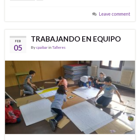
Leave comment
TRABAJANDO EN EQUIPO
FEB
05
By
cpaibar
in
Talleres