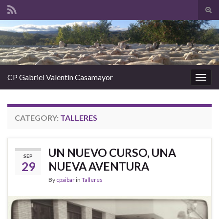
Tog
sear
Search for:
for
CP Gabriel Valentín Casamayor
Togg
navig
CATEGORY:
TALLERES
UN NUEVO CURSO, UNA
SEP
29
NUEVA AVENTURA
By
cpaibar
in
Talleres