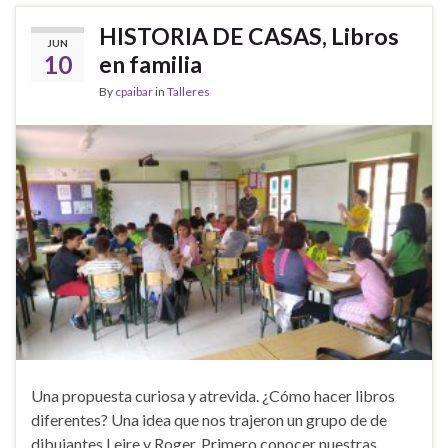
HISTORIA DE CASAS, Libros
JUN
10
en familia
By
cpaibar
in
Talleres
Una propuesta curiosa y atrevida. ¿Cómo hacer libros
diferentes? Una idea que nos trajeron un grupo de de
dibujantes Leire y Roger. Primero conocer nuestras